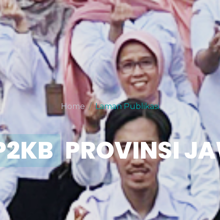
Home
Laman Publikasi
P2KB
PROVINSI J